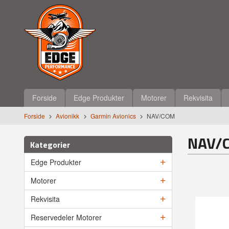
Gå
Lukk
til
innholdet
Produkter
Forside
Edge Produkter
Motorer
Rekvisita
Forside
Avionikk
Garmin Avionics
NAV/COM
NAV/
Kategorier
Edge Produkter
Motorer
Rekvisita
Reservedeler Motorer