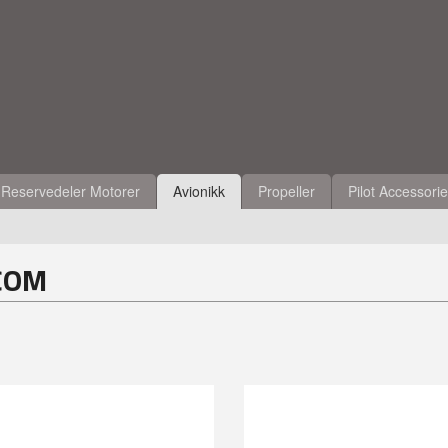
Reservedeler Motorer
Avionikk
Propeller
Pilot Accessori
COM