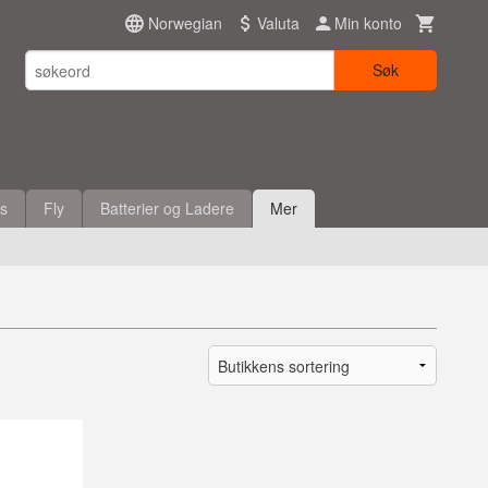
Norwegian
Valuta
Min konto
Søk
es
Fly
Batterier og Ladere
Mer