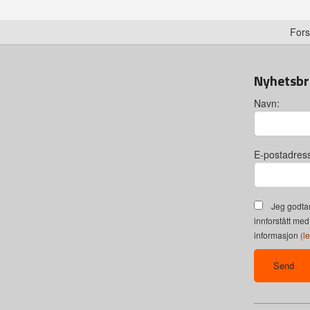
Fors
Nyhetsbr
Navn:
E-postadres
Jeg godtar
innforstått med
informasjon
(l