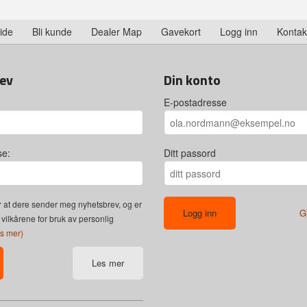
ide
Bli kunde
Dealer Map
Gavekort
Logg inn
Kontak
ev
Din konto
E-postadresse
se:
Ditt passord
 at dere sender meg nyhetsbrev, og er
G
 vilkårene for bruk av personlig
es mer)
Les mer