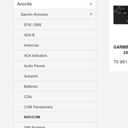
Avionikk
Garmin Avionics
EFIS / EMS
ADS-B
Antennas
GARMIN
2
AOA Indicators
70 961
Audio Panels
Autopilot
Batteries
CDIs
COM Transceivers
NAV/COM
GPS Portable