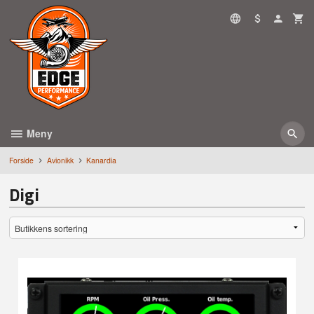
Gå
til
innholdet
Meny
Forside
Avionikk
Kanardia
Digi