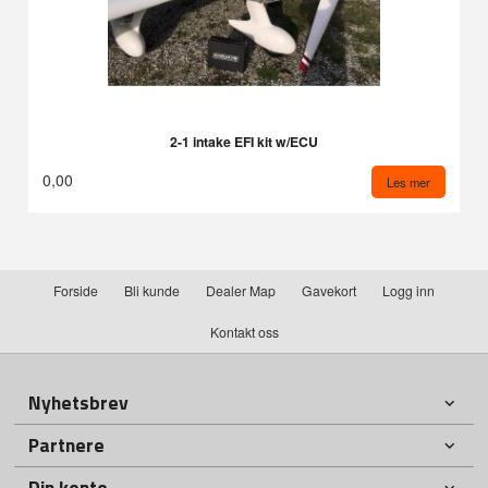
2-1 intake EFI kit w/ECU
0,00
Les mer
Forside
Bli kunde
Dealer Map
Gavekort
Logg inn
Kontakt oss
Nyhetsbrev
Partnere
Din konto