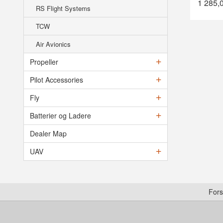
1 285,
RS Flight Systems
TCW
Air Avionics
Propeller
Pilot Accessories
Fly
Batterier og Ladere
Dealer Map
UAV
Fors