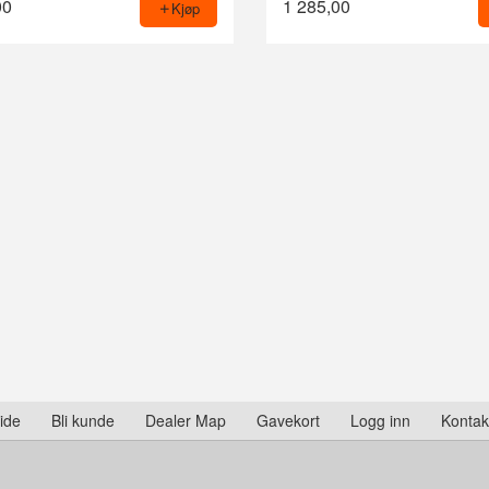
00
1 285,00
Kjøp
ide
Bli kunde
Dealer Map
Gavekort
Logg inn
Kontak