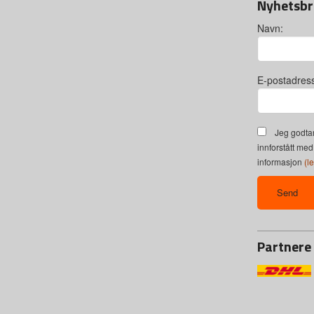
Nyhetsbr
Navn:
E-postadres
Jeg godtar
innforstått med
informasjon
(l
Partnere