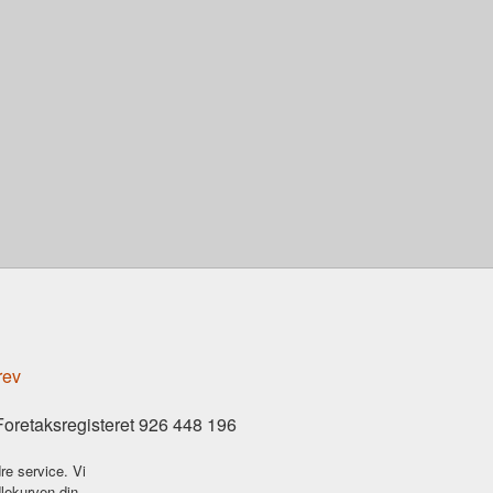
rev
Foretaksregisteret 926 448 196
re service. Vi
dlekurven din.