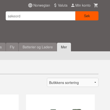
Norwegian
Valuta
Min konto
Søk
es
Fly
Batterier og Ladere
Mer