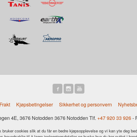
Frakt
Kjøpsbetingelser
Sikkerhet og personvern
Nyhetsb
gen 4E, 3676 Notodden 3676 Notodden Tlf.
+47 920 33 926
- 
k bruker cookies slik at du får en bedre kjøpsopplevelse og vi kan yte deg bed
s hovedsaklig til å lagre innloggingsdetaljer og huske hva du har puttet i han