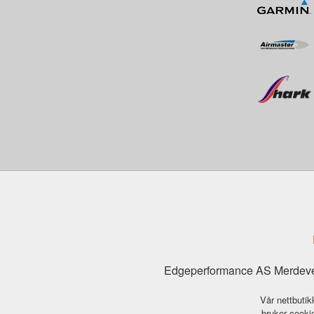
Edgeperformance AS Merdeve
Vår nettbutik
bruker cookie