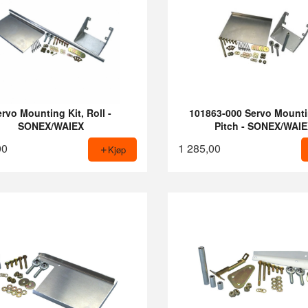
rvo Mounting Kit, Roll -
101863-000 Servo Mounti
SONEX/WAIEX
Pitch - SONEX/WAI
00
1 285,00
Kjøp