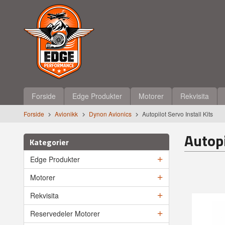
Gå
Lukk
til
innholdet
Produkter
Forside
Edge Produkter
Motorer
Rekvisita
Forside
Avionikk
Dynon Avionics
Autopilot Servo Install Kits
Autopi
Kategorier
Edge Produkter
Motorer
Rekvisita
Reservedeler Motorer