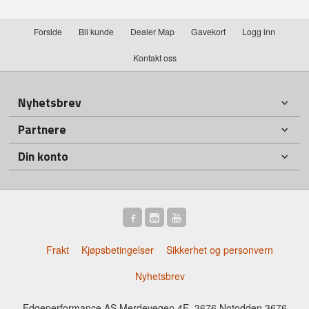
Forside
Bli kunde
Dealer Map
Gavekort
Logg inn
Kontakt oss
Nyhetsbrev
Partnere
Din konto
Frakt
Kjøpsbetingelser
Sikkerhet og personvern
Nyhetsbrev
Edgeperformance AS Merdevegen 4E, 3676 Notodden 3676