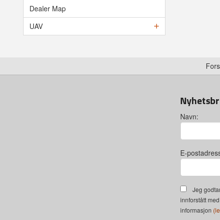
Dealer Map
UAV
Fors
Nyhetsbr
Navn:
E-postadres
Jeg godtar
innforstått med
informasjon
(l