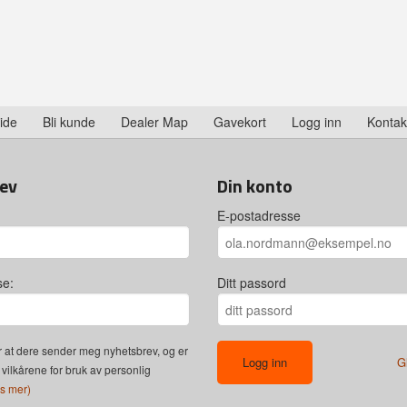
ide
Bli kunde
Dealer Map
Gavekort
Logg inn
Kontak
ev
Din konto
E-postadresse
se:
Ditt passord
 at dere sender meg nyhetsbrev, og er
G
 vilkårene for bruk av personlig
es mer)