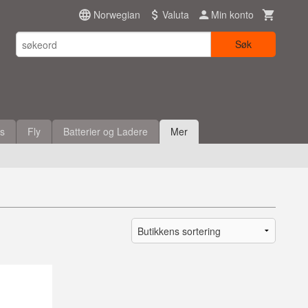
Norwegian
Valuta
Min konto
Søk
es
Fly
Batterier og Ladere
Mer