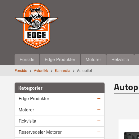
Gå
Lukk
til
innholdet
Produkter
Forside
Edge Produkter
Motorer
Rekvisita
Forside
Avionikk
Kanardia
Autopilot
Autopi
Kategorier
Edge Produkter
Motorer
Rekvisita
Reservedeler Motorer