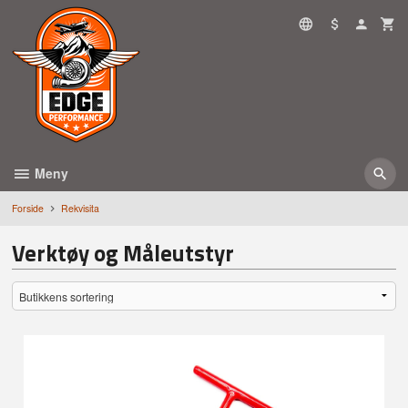
Gå
til
innholdet
Meny
Forside
Rekvisita
Verktøy og Måleutstyr