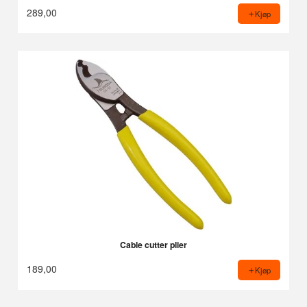
289,00
Kjøp
Cable cutter plier
189,00
Kjøp