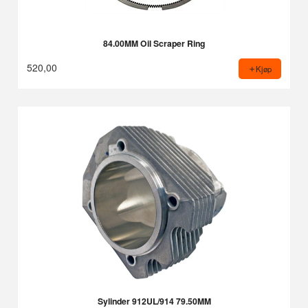
84.00MM Oil Scraper Ring
520,00
Kjøp
Sylinder 912UL/914 79.50MM