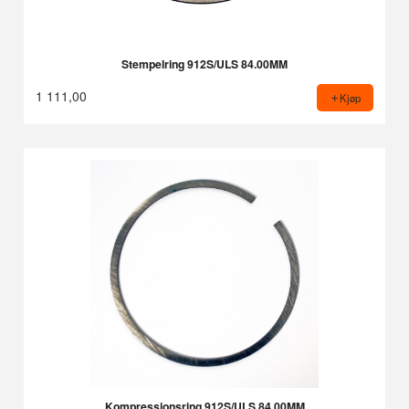
Stempelring 912S/ULS 84.00MM
1 111,00
Kjøp
Kompressjonsring 912S/ULS 84.00MM