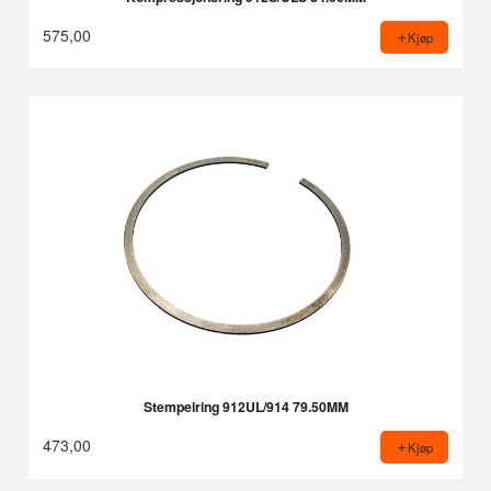
575,00
Kjøp
Stempelring 912UL/914 79.50MM
473,00
Kjøp