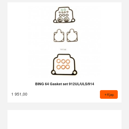
BING 64 Gasket set 912UL/ULS/914
1 951,00
Kjøp