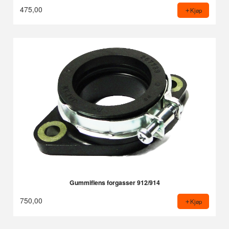
475,00
Kjøp
Gummiflens forgasser 912/914
750,00
Kjøp