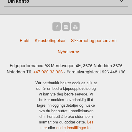
Din konto
Frakt
Kjøpsbetingelser
Sikkerhet og personvern
Nyhetsbrev
Edgeperformance AS Merdevegen 4E, 3676 Notodden 3676
Notodden Tlf.
+47 920 33 926
- Foretaksregisteret 926 448 196
Vår nettbutikk bruker cookies slik at
du får en bedre kjøpsopplevelse og
vi kan yte deg bedre service. Vi
bruker cookies hovedsaklig til å
lagre innloggingsdetaljer og huske
hva du har puttet i handlekurven
din. Fortsett å bruke siden som
normalt om du godtar dette.
Les
mer
eller
endre innstillinger for