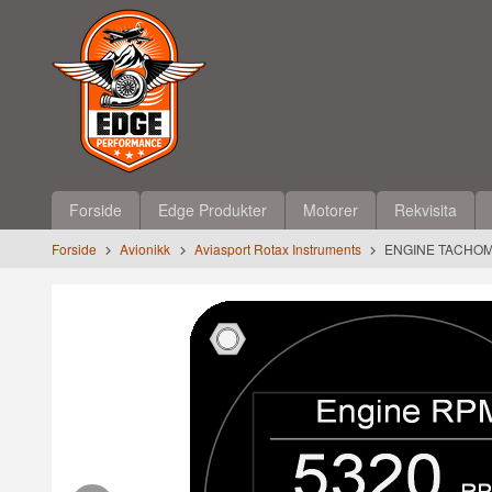
Gå
Lukk
til
innholdet
Produkter
Forside
Edge Produkter
Motorer
Rekvisita
Forside
Avionikk
Aviasport Rotax Instruments
ENGINE TACHOM