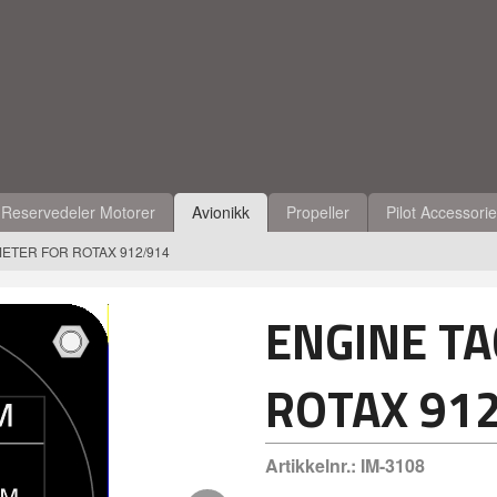
Reservedeler Motorer
Avionikk
Propeller
Pilot Accessori
ETER FOR ROTAX 912/914
ENGINE T
ROTAX 91
Artikkelnr.:
IM-3108