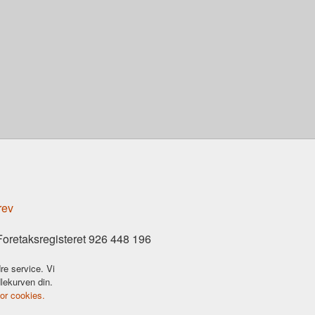
rev
Foretaksregisteret 926 448 196
re service. Vi
dlekurven din.
for cookies.