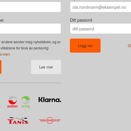
se:
Ditt passord
 at dere sender meg nyhetsbrev, og er
G
 vilkårene for bruk av personlig
es mer)
Les mer