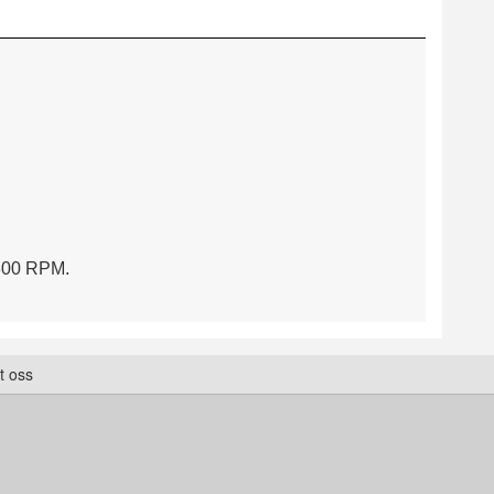
.800 RPM.
t oss