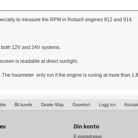
ecially to measure the RPM in Rotax® engines 912 and 914.
h both 12V and 24V systems.
een is readable at direct sunlight.
The hourmeter only run if the engine is runing at more than 1
ide
Bli kunde
Dealer Map
Gavekort
Logg inn
Kontak
ev
Din konto
E-postadresse