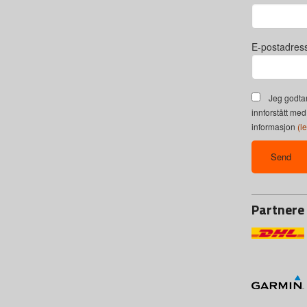
E-postadres
Jeg godtar
innforstått med
informasjon
(l
Partnere