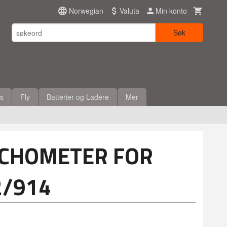
Norwegian
Valuta
Min konto
Søk
es
Fly
Batterier og Ladere
Mer
ACHOMETER FOR
2/914