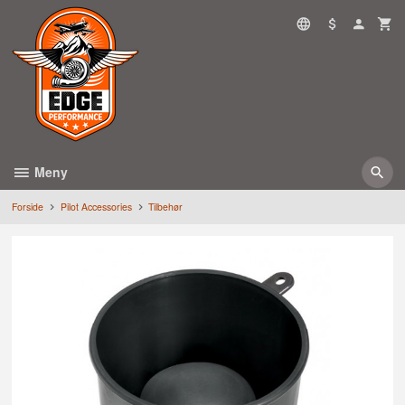
Gå
til
innholdet
Meny
Forside
Pilot Accessories
Tilbehør