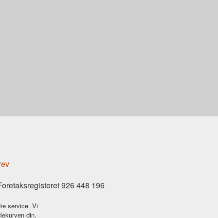
rev
Foretaksregisteret 926 448 196
re service. Vi
dlekurven din.