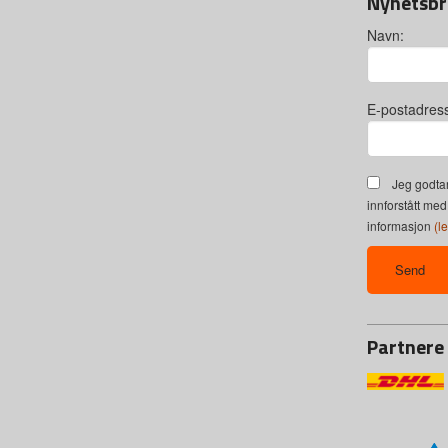
Nyhetsbr
Navn:
E-postadres
Jeg godtar
innforstått med
informasjon
(l
Partnere