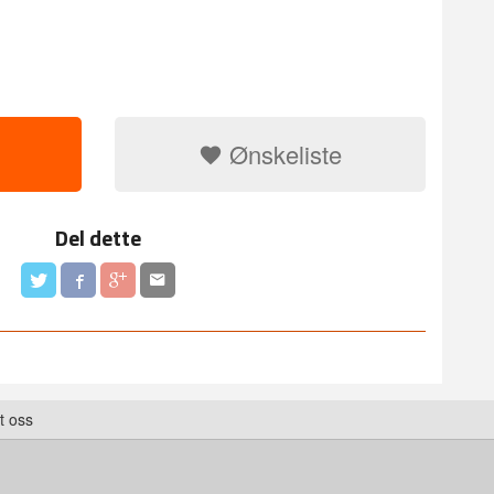
Ønskeliste
Del dette
t oss