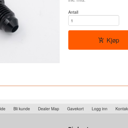
inkl. mva.
Antall
Kjøp
ide
Bli kunde
Dealer Map
Gavekort
Logg inn
Kontak