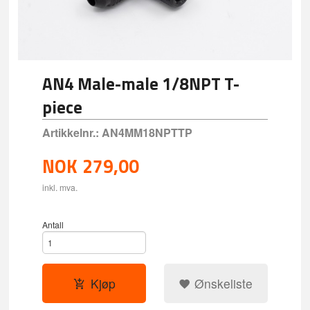
AN4 Male-male 1/8NPT T-
piece
Artikkelnr.:
AN4MM18NPTTP
NOK
279,00
inkl. mva.
Antall
Kjøp
Ønskeliste