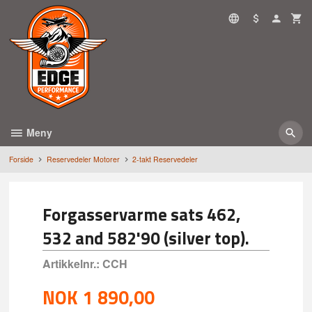
Gå
til
innholdet
Meny
Forside
Reservedeler Motorer
2-takt Reservedeler
Forgasservarme sats 462,
532 and 582'90 (silver top).
Artikkelnr.:
CCH
NOK
1 890,00