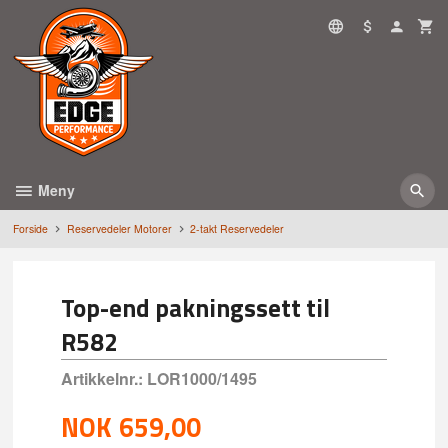
Gå
til
innholdet
Meny
Forside
Reservedeler Motorer
2-takt Reservedeler
Top-end pakningssett til
R582
Artikkelnr.:
LOR1000/1495
NOK
659,00