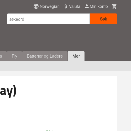
Norwegian
Valuta
Min konto
Søk
es
Fly
Batterier og Ladere
Mer
ay)