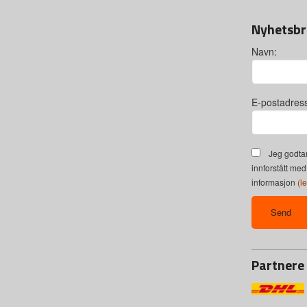
Nyhetsbr
Navn:
E-postadres
Jeg godtar
innforstått med
informasjon
(l
Partnere