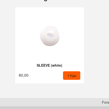
SLEEVE (white)
80,00
Kjøp
Fors