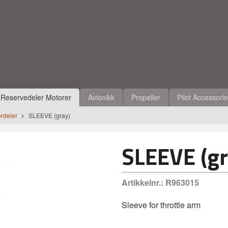
Reservedeler Motorer
Avionikk
Propeller
Pilot Accessori
rdeler
SLEEVE (gray)
SLEEVE (gr
Artikkelnr.:
R963015
Sleeve for throttle arm