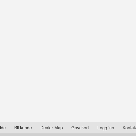
ide
Bli kunde
Dealer Map
Gavekort
Logg inn
Kontak