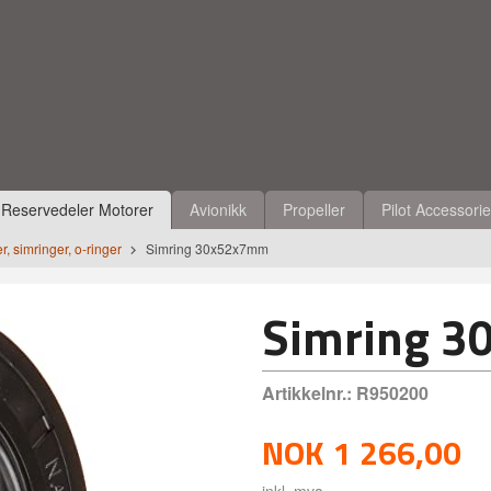
Reservedeler Motorer
Avionikk
Propeller
Pilot Accessori
, simringer, o-ringer
Simring 30x52x7mm
Simring 
Artikkelnr.:
R950200
NOK
1 266,00