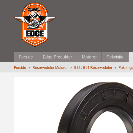
Gå
Lukk
til
innholdet
Produkter
Forside
Edge Produkter
Motorer
Rekvisita
Forside
Reservedeler Motorer
912 / 914 Reservedeler
Pakninger