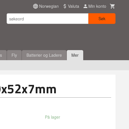
Norwegian
Valuta
Min konto
Søk
es
Fly
Batterier og Ladere
Mer
30x52x7mm
På lager