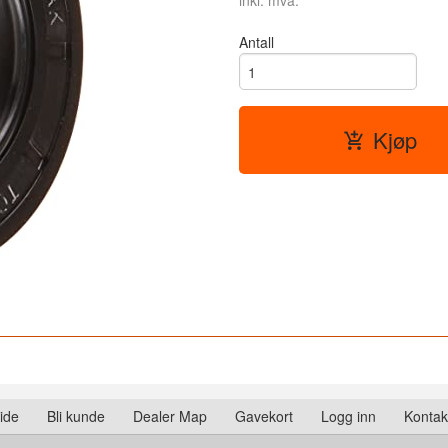
inkl. mva.
Antall
Kjøp
ide
Bli kunde
Dealer Map
Gavekort
Logg inn
Kontak