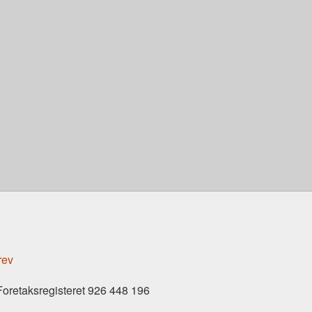
rev
Foretaksregisteret 926 448 196