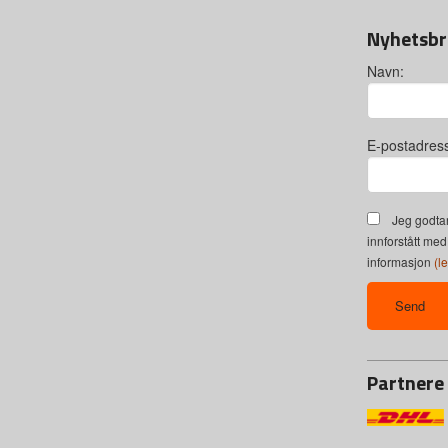
Nyhetsbr
Navn:
E-postadres
Jeg godtar
innforstått med
informasjon
(l
Partnere