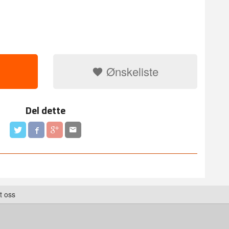
Ønskeliste
Del dette
t oss