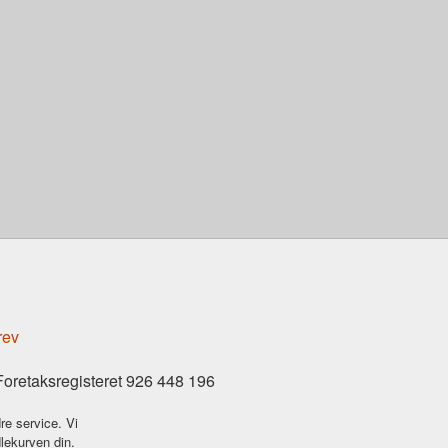
rev
Foretaksregisteret 926 448 196
re service. Vi
dlekurven din.