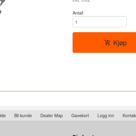
inkl. mva.
Antall
Kjøp
ide
Bli kunde
Dealer Map
Gavekort
Logg inn
Kontak