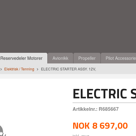
Reservedeler Motorer
Avionikk
Propeller
Pilot Accessori
Elektrisk / Tenning
ELECTRIC STARTER ASSY. 12V,
ELECTRIC 
Artikkelnr.:
R685667
NOK
8 697,00