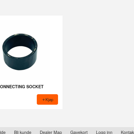
ONNECTING SOCKET
Kjøp
ide
Bli kunde
Dealer Map
Gavekort
Logg inn
Kontak