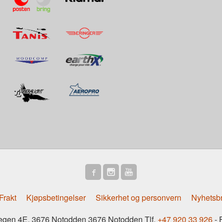
Frakt
Kjøpsbetingelser
Sikkerhet og personvern
Nyhetsb
gen 4E, 3676 Notodden 3676 Notodden Tlf.
+47 920 33 926
- 