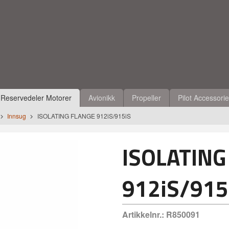
Reservedeler Motorer
Avionikk
Propeller
Pilot Accessori
Innsug
ISOLATING FLANGE 912iS/915iS
ISOLATING
912iS/915
Artikkelnr.:
R850091